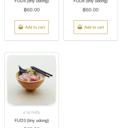
FUD4 (tiny udong)
FUD8 (tiny udong)
฿
60.00
฿
60.00
Add to cart
Add to cart
อาหารเส้น
FUD3 (tiny udong)