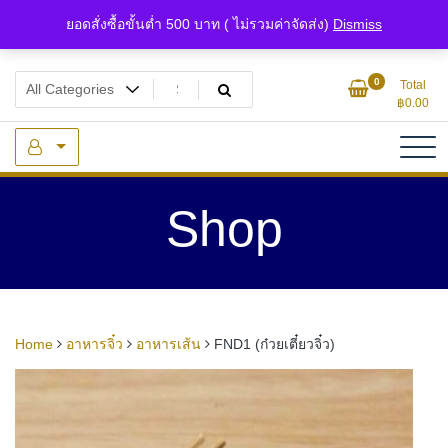
Skip
ยอดสั่งซื้อขั้นต่ำ 500 บาท ( ไม่รวมค่าจัดส่ง)
Dismiss
to
content
แหล่งรวมเซรามิกจิ๋วและของจิ๋วจากดินไทย
ของจิ๋ว.com
0
Total
฿
0.00
Shop
Home
อาหารจิ๋ว
อาหารเส้น
FND1 (ก๋วยเตี๋ยวจิ๋ว)