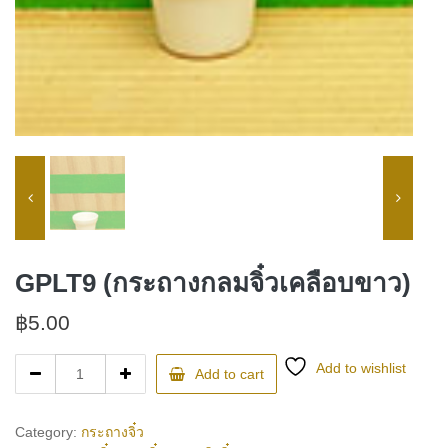
GPLT9 (กระถางกลมจิ๋วเคลือบขาว)
฿
5.00
GPLT9
Add to wishlist
Add to cart
(กระถาง
กลม
จิ๋ว
Category:
กระถางจิ๋ว
เคลือบ