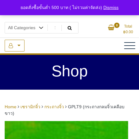
Skip
ยอดสั่งซื้อขั้นต่ำ 500 บาท ( ไม่รวมค่าจัดส่ง)
Dismiss
to
content
แหล่งรวมเซรามิกจิ๋วและของจิ๋วจากดินไทย
ของจิ๋ว.com
0
Total
฿
0.00
Shop
Home
เซรามิกจิ๋ว
กระถางจิ๋ว
GPLT9 (กระถางกลมจิ๋วเคลือบ
ขาว)