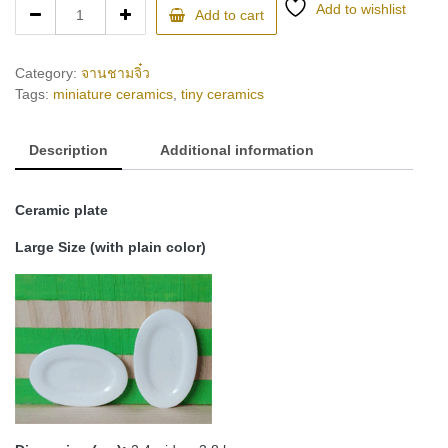
MMPP11
Add to wishlist
Add to cart
(ceramic
plate)
quantity
Category:
จานชามจิ๋ว
Tags:
miniature ceramics
,
tiny ceramics
Description
Additional information
Ceramic plate
Large Size (with plain color)