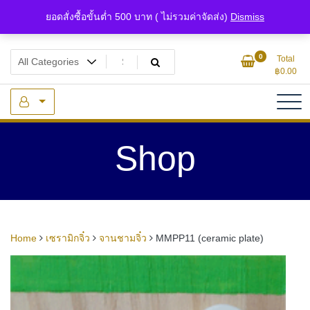
Skip
ยอดสั่งซื้อขั้นต่ำ 500 บาท ( ไม่รวมค่าจัดส่ง)
Dismiss
to
content
แหล่งรวมเซรามิกจิ๋วและของจิ๋วจากดินไทย
ของจิ๋ว.com
0
Total
฿
0.00
Shop
Home
เซรามิกจิ๋ว
จานชามจิ๋ว
MMPP11 (ceramic plate)