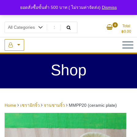
Skip
ยอดสั่งซื้อขั้นต่ำ 500 บาท ( ไม่รวมค่าจัดส่ง)
Dismiss
to
content
แหล่งรวมเซรามิกจิ๋วและของจิ๋วจากดินไทย
ของจิ๋ว.com
0
Total
฿
0.00
Shop
Home
เซรามิกจิ๋ว
จานชามจิ๋ว
MMPP20 (ceramic plate)