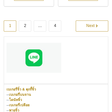
Posts
1
2
…
4
Next
pagination
เบเกอรี่จิ๋ว & คุกกี้จิ๋ว
--
เบเกอรี่บนจาน
--
โดนัทจิ๋ว
--
เบเกอรี่เปลือย
--
พายจิ๋ว