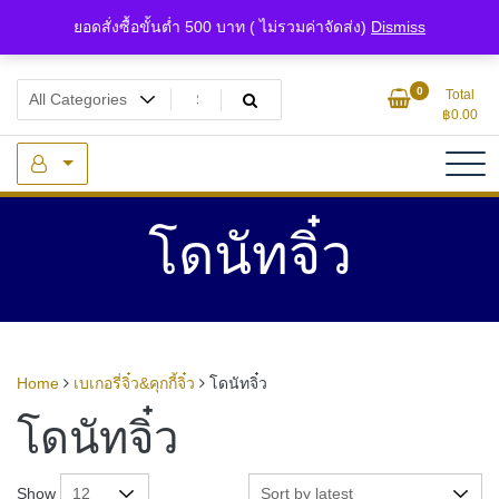
Skip
ยอดสั่งซื้อขั้นต่ำ 500 บาท ( ไม่รวมค่าจัดส่ง)
Dismiss
to
content
แหล่งรวมเซรามิกจิ๋วและของจิ๋วจากดินไทย
ของจิ๋ว.com
0
Total
฿
0.00
โดนัทจิ๋ว
Home
เบเกอรี่จิ๋ว&คุกกี้จิ๋ว
โดนัทจิ๋ว
โดนัทจิ๋ว
Show