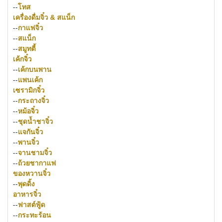
--
โทส
เครื่องดื่มจิ๋ว & สแน็ก
--
กาแฟจิ๋ว
--
สแน็ก
--
สมูทตี้
เค้กจิ๋ว
--
เค้กบนพาน
--
แพนเค้ก
เซรามิกจิ๋ว
--
กระถางจิ๋ว
--
หม้อจิ๋ว
--
ชุดน้ำชาจิ๋ว
--
แจกันจิ๋ว
--
พานจิ๋ว
--
จานชามจิ๋ว
--
ถ้วยชากาแฟ
ของหวานจิ๋ว
--
พุดดิ้ง
อาหารจิ๋ว
--
ฟาสต์ฟู้ด
--
กระทะร้อน