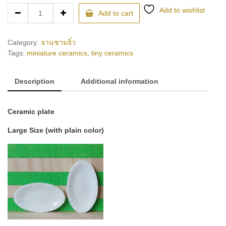
MMPP12
Add to wishlist
Add to cart
(ceramic
plate)
quantity
Category:
จานชามจิ๋ว
Tags:
miniature ceramics
,
tiny ceramics
Description
Additional information
Ceramic plate
Large Size (with plain color)