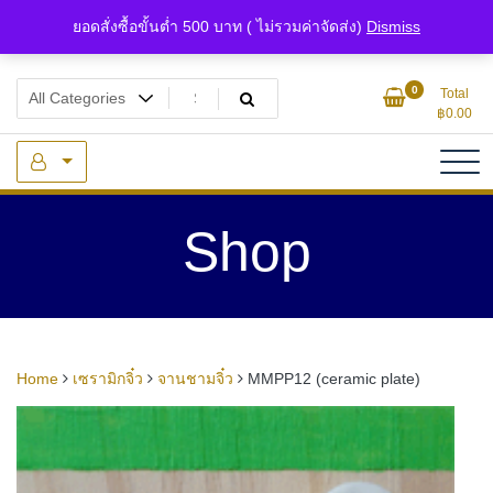
Skip
ยอดสั่งซื้อขั้นต่ำ 500 บาท ( ไม่รวมค่าจัดส่ง)
Dismiss
to
content
แหล่งรวมเซรามิกจิ๋วและของจิ๋วจากดินไทย
ของจิ๋ว.com
0
Total
฿
0.00
Shop
Home
เซรามิกจิ๋ว
จานชามจิ๋ว
MMPP12 (ceramic plate)