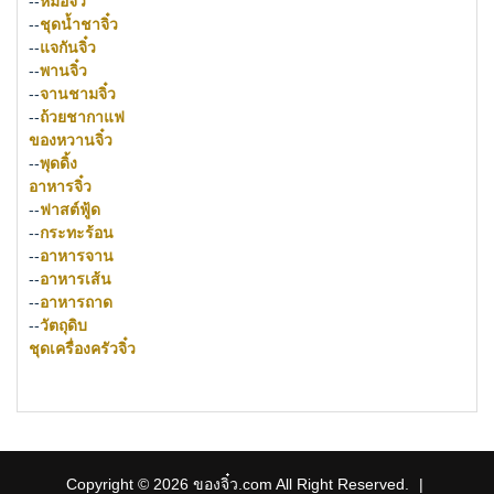
--
หม้อจิ๋ว
--
ชุดน้ำชาจิ๋ว
--
แจกันจิ๋ว
--
พานจิ๋ว
--
จานชามจิ๋ว
--
ถ้วยชากาแฟ
ของหวานจิ๋ว
--
พุดดิ้ง
อาหารจิ๋ว
--
ฟาสต์ฟู้ด
--
กระทะร้อน
--
อาหารจาน
--
อาหารเส้น
--
อาหารถาด
--
วัตถุดิบ
ชุดเครื่องครัวจิ๋ว
Copyright © 2026 ของจิ๋ว.com All Right Reserved.
|