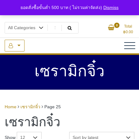
Skip
ยอดสั่งซื้อขั้นต่ำ 500 บาท ( ไม่รวมค่าจัดส่ง)
Dismiss
to
content
แหล่งรวมเซรามิกจิ๋วและของจิ๋วจากดินไทย
ของจิ๋ว.com
0
Total
฿
0.00
เซรามิกจิ๋ว
Home
เซรามิกจิ๋ว
Page 25
เซรามิกจิ๋ว
Show