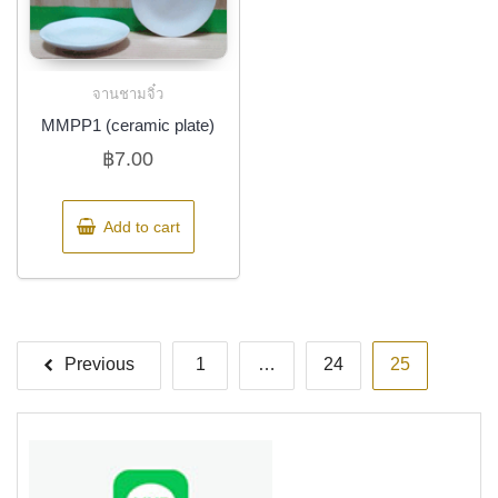
จานชามจิ๋ว
MMPP1 (ceramic plate)
฿
7.00
Add to cart
Posts
Previous
1
…
24
25
pagination